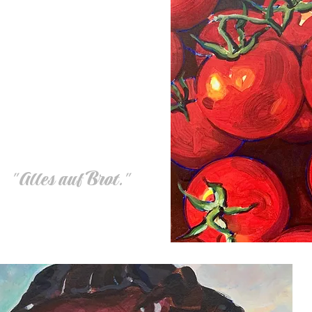
B
"Alles auf
rot
."